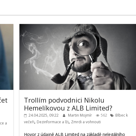
čet
Trollím podvodnici Nikolu
Hemelíkovou z ALB Limited?
24.04.2025, 09:22
Martin Mojmír
562
Blbec k
,
,
večeři
Dezinformace a lži
Zmrdi a vohnouti
ce a
Hovor z údajně ALB Limited na základě nelegálního