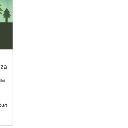
 za
lní
ou?)