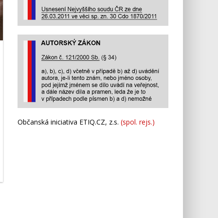
Občanská iniciativa ETIQ.CZ, z.s.
(spol. rejs.)