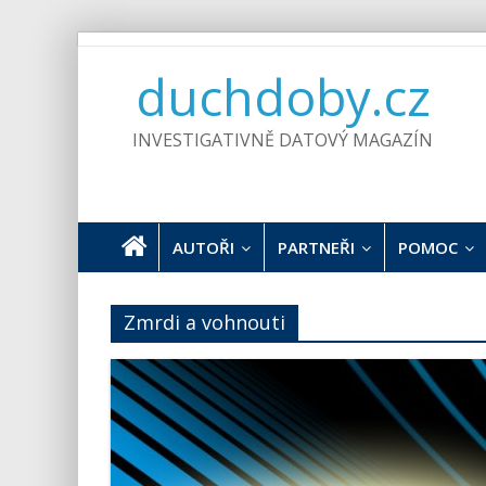
Skip
to
duchdoby.cz
content
INVESTIGATIVNĚ DATOVÝ MAGAZÍN
AUTOŘI
PARTNEŘI
POMOC
Zmrdi a vohnouti