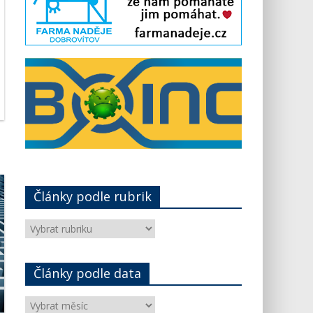
Články podle rubrik
Články
podle
rubrik
Články podle data
Články