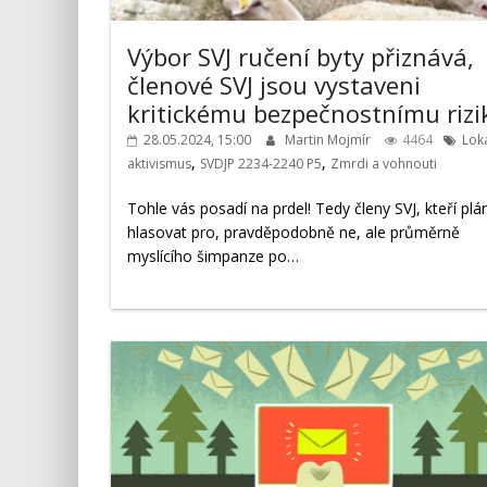
Výbor SVJ ručení byty přiznává,
členové SVJ jsou vystaveni
kritickému bezpečnostnímu rizi
28.05.2024, 15:00
Martin Mojmír
4464
Loká
,
,
aktivismus
SVDJP 2234-2240 P5
Zmrdi a vohnouti
Tohle vás posadí na prdel! Tedy členy SVJ, kteří plán
hlasovat pro, pravděpodobně ne, ale průměrně
myslícího šimpanze po…