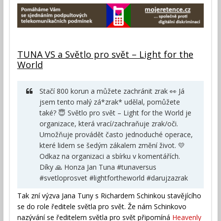
TUNA VS a Světlo pro svět – Light for the
World
Stačí 800 korun a můžete zachránit zrak 👀 Já
jsem tento malý zá*zrak* udělal, pomůžete
také? 😇 Světlo pro svět – Light for the World je
organizace, která vrací/zachraňuje zrak/oči.
Umožňuje provádět často jednoduché operace,
které lidem se šedým zákalem změní život. 💛
Odkaz na organizaci a sbírku v komentářích.
Díky 🙏 Honza Jan Tuna #tunaversus
#svetloprosvet #lightfortheworld #darujzazrak
Tak zní výzva Jana Tuny s Richardem Schinkou stavějícího
se do role ředitele světla pro svět. Že nám Schinkovo
nazývání se ředitelem světla pro svět připomíná
Heavenly