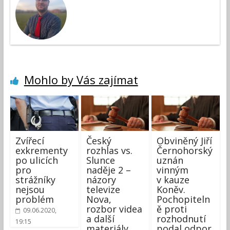
Mohlo by Vás zajímat
Zvířecí
Český
Obviněný Jiří
exkrementy
rozhlas vs.
Černohorský
po ulicích
Slunce
uznán
pro
naděje 2 –
vinným
strážníky
názory
v kauze
nejsou
televize
Koněv.
problém
Nova,
Pochopiteln
rozbor videa
ě proti
09.06.2020,
a další
rozhodnutí
19:15
materiály
podal odpor