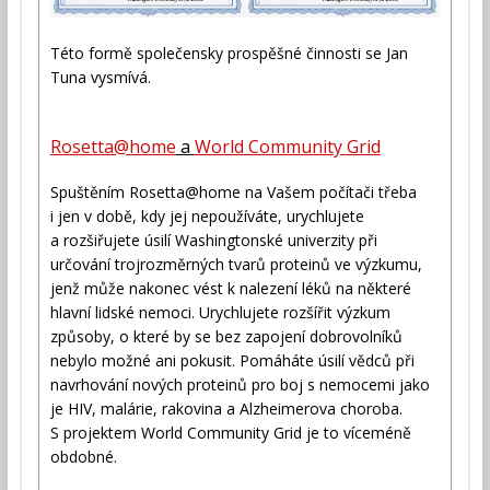
Této formě společensky prospěšné činnosti se Jan
Tuna vysmívá.
Rosetta@home
a
World Community Grid
Spuštěním Rosetta@home na Vašem počítači třeba
i jen v době, kdy jej nepoužíváte, urychlujete
a rozšiřujete úsilí Washingtonské univerzity při
určování trojrozměrných tvarů proteinů ve výzkumu,
jenž může nakonec vést k nalezení léků na některé
hlavní lidské nemoci. Urychlujete rozšířit výzkum
způsoby, o které by se bez zapojení dobrovolníků
nebylo možné ani pokusit. Pomáháte úsilí vědců při
navrhování nových proteinů pro boj s nemocemi jako
je HIV, malárie, rakovina a Alzheimerova choroba.
S projektem World Community Grid je to víceméně
obdobné.