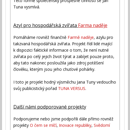
Této formě společensky prospěšné činnosti se Jan
Tuna vysmívá.
Azyl pro hospodářská zvířata
Farma naděje
Pomáháme rovněž finančně
Farmě naděje
, azylu pro
takzvaná hospodářská zvířata. Projekt řídí lidé mající
k dispozici faktické informace o tom, že není nutné
zvířata po celý jejich život týrat a zabíjet pouze proto,
aby tato nakonec posloužila jako zdroj potěšení
člověku, kterým jsou jeho chuťové pohárky.
I toto je projekt hodný výsměchu Jana Tuny vedoucího
svůj publicistický pořad
TUNA VERSUS
.
Další námi podporované projekty
Podporujeme nebo jsme podpořili dále přímo rovněž
projekty
O čem se mlčí
,
Inovace republiky
,
Svědomí