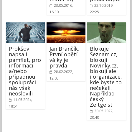
23.05.2016,
22.10.2019,
16:30
22:25
Prokšovi
Jan Brančík:
Blokuje
napsali
První obětí
Seznam.cz,
pamflet, pro
války je
blokují
informaci
pravda
Novinky.cz,
a/nebo
blokují ale
28.02.2022,
případnou
i organizace,
12:05
spolupráci
kde byste to
nás však
nečekali.
neoslovili
Například
český
11.05.2024,
Zeitgeist
18:51
30.05.2022,
20:40