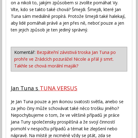
on a nikoli to, jakým způsobem si zvolíte pomáhat Vy.
Víte, kdo se takto také chová? Šmejdi. Šmejdi, které Jan
Tuna sám mediálně propírá. Protože šmejdi také halekají,
aby lidé pomáhali právě a jen přes ně, neboť pouze a jen
ten jejich způsob je ten jediný správný.
Komentář:
Bezpáteřní závistivá troska Jan Tuna po
prohře ve Zrádcích pozurážel Nicole a přál ji smrt.
Takhle se chová morální maják?
Jan Tuna s
TUNA VERSUS
Je Jan Tuna pouze a jen ikonou svatosti světla, anebo se
za jeho činy může schovávat také něco trošku jiného?
Nepochybujeme o tom, že ve většině případů je práce
Jana Tuny společensky prospěšná a že svojí činností
pomohl v nespočtu případů a témat ke zlepšení nebo
nápravě. Na místě je nicméně vždy se ptát, zda se