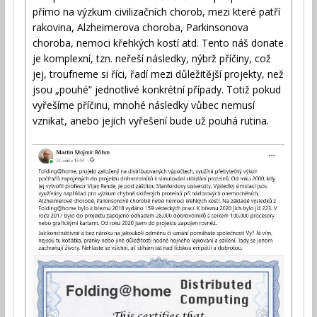
přímo na výzkum civilizačních chorob, mezi které patří
rakovina, Alzheimerova choroba, Parkinsonova
choroba, nemoci křehkých kostí atd. Tento náš donate
je komplexní, tzn. neřeší následky, nýbrž příčiny, což
jej, troufneme si říci, řadí mezi důležitější projekty, než
jsou „pouhé” jednotlivé konkrétní případy. Totiž pokud
vyřešíme příčinu, mnohé následky vůbec nemusí
vznikat, anebo jejich vyřešení bude už pouhá rutina.