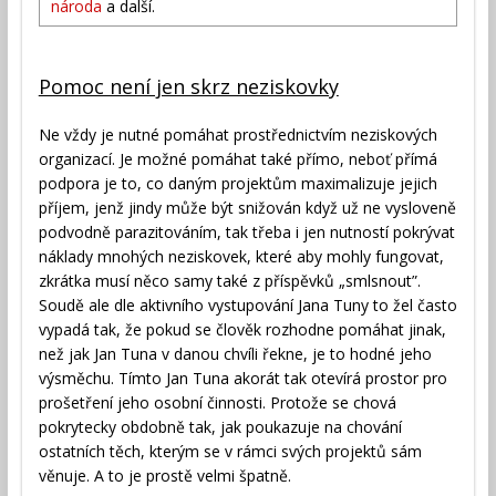
národa
a další.
Pomoc není jen skrz neziskovky
Ne vždy je nutné pomáhat prostřednictvím neziskových
organizací. Je možné pomáhat také přímo, neboť přímá
podpora je to, co daným projektům maximalizuje jejich
příjem, jenž jindy může být snižován když už ne vysloveně
podvodně parazitováním, tak třeba i jen nutností pokrývat
náklady mnohých neziskovek, které aby mohly fungovat,
zkrátka musí něco samy také z příspěvků „smlsnout”.
Soudě ale dle aktivního vystupování Jana Tuny to žel často
vypadá tak, že pokud se člověk rozhodne pomáhat jinak,
než jak Jan Tuna v danou chvíli řekne, je to hodné jeho
výsměchu. Tímto Jan Tuna akorát tak otevírá prostor pro
prošetření jeho osobní činnosti. Protože se chová
pokrytecky obdobně tak, jak poukazuje na chování
ostatních těch, kterým se v rámci svých projektů sám
věnuje. A to je prostě velmi špatně.