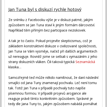
Jan Tuna byl s diskuzí rychle hotový
Ze snímku z Facebooku výše je v diskuzi patrné, jakým
způsobem se Jan Tuna staví k jiným formám dárcovství.
Například těm přímým bez participace neziskovek.
A tak je to často. Pokud projevíte skepticismus, což je
základem konstruktivní diskuze v civilizované společnosti,
Jan Tuna se Vám vysměje, načež při dalších argumentech
už nereaguje. Rovněž jsme se setkali s vymazáním z jeho
strany diskuzních vláken. Čili taková typická
Seznamácká
klasika…
Samozřejmě teď může někdo namítnout, že daní následní
smajlíci od Jana Tuny znamenají pochvalu. Leč není tomu
tak. Totiž Jan Tuna v případě pochvaly tuto napíše
písemnou formou. V případě projevů arogance ale
reaguje právě tímto konkrétním způsobem. Správné je
tedy dle Jana Tuny to, jakým způsobem nabádá pomáhat