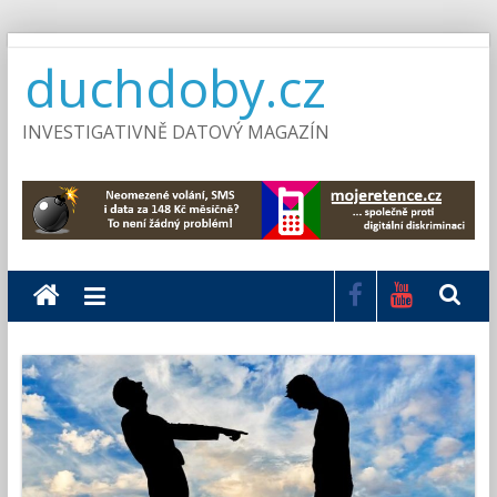
Skip
duchdoby.cz
to
content
INVESTIGATIVNĚ DATOVÝ MAGAZÍN