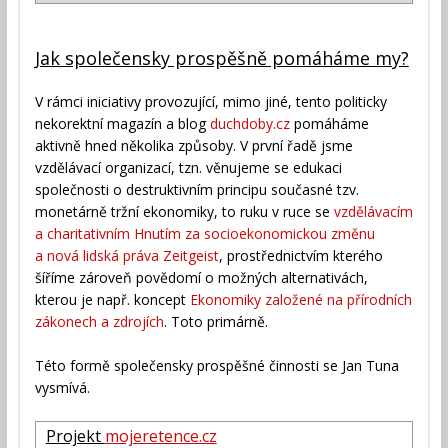
Jak společensky prospěšně pomáháme my?
V rámci iniciativy provozující, mimo jiné, tento politicky
nekorektní magazín a blog
duchdoby.cz
pomáháme
aktivně hned několika způsoby. V první řadě jsme
vzdělávací organizací, tzn. věnujeme se edukaci
společnosti o destruktivním principu současné tzv.
monetárně tržní ekonomiky, to ruku v ruce se
vzdělávacím
a charitativním Hnutím za socioekonomickou změnu
a nová lidská práva Zeitgeist
, prostřednictvím kterého
šíříme zároveň povědomí o možných alternativách,
kterou je např. koncept
Ekonomiky založené na přírodních
zákonech a zdrojích
. Toto primárně.
Této formě společensky prospěšné činnosti se Jan Tuna
vysmívá.
Projekt
mojeretence.cz