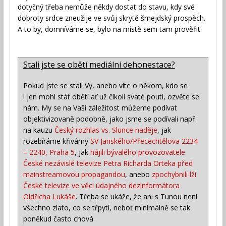
dotyčný třeba nemůže někdy dostat do stavu, kdy své
dobroty srdce zneužije ve svůj skrytě šmejdský prospěch.
A to by, domníváme se, bylo na místě sem tam prověřit.
Stali jste se obětí mediální dehonestace?
Pokud jste se stali Vy, anebo víte o někom, kdo se
i jen mohl stát obětí ať už číkoli svaté pouti, ozvěte se
nám. My se na Vaši záležitost můžeme podívat
objektivizovaně podobně, jako jsme se podívali např.
na kauzu
Český rozhlas vs. Slunce naděje
, jak
rozebíráme křivárny
SV Janského/Přecechtělova 2234
– 2240, Praha 5
, jak
hájili bývalého provozovatele
České nezávislé televize Petra Richarda Orteka před
mainstreamovou propagandou
, anebo
zpochybnili lži
České televize ve věci údajného dezinformátora
Oldřicha Lukáše
. Třeba se ukáže, že ani s Tunou není
všechno zlato, co se třpytí, neboť minimálně se tak
poněkud často chová.