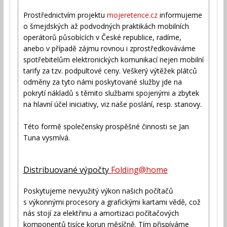
Prostřednictvím projektu
mojeretence.cz
informujeme
o šmejdských až podvodných praktikách mobilních
operátorů působících v České republice, radíme,
anebo v případě zájmu rovnou i zprostředkováváme
spotřebitelům elektronických komunikací nejen mobilní
tarify za tzv. podpultové ceny. Veškerý výtěžek plátců
odměny za tyto námi poskytované služby jde na
pokrytí nákladů s těmito službami spojenými a zbytek
na hlavní účel iniciativy, viz naše poslání, resp. stanovy.
Této formě společensky prospěšné činnosti se Jan
Tuna vysmívá.
Distribuované výpočty
Folding@home
Poskytujeme nevyužitý výkon našich počítačů
s výkonnými procesory a grafickými kartami vědě, což
nás stojí za elektřinu a amortizaci počítačových
komponentů tisíce korun měsíčně. Tím přispíváme