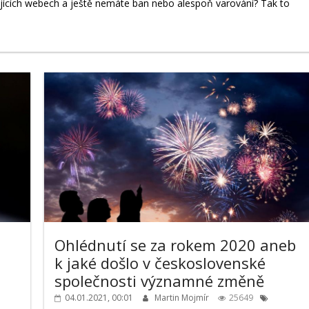
ujících webech a ještě nemáte ban nebo alespoň varování? Tak to
Ohlédnutí se za rokem 2020 aneb
k jaké došlo v československé
společnosti významné změně
04.01.2021, 00:01
Martin Mojmír
25649