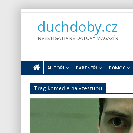
Skip
to
duchdoby.cz
content
INVESTIGATIVNĚ DATOVÝ MAGAZÍN
AUTOŘI
PARTNEŘI
POMOC
Tragikomedie na vzestupu