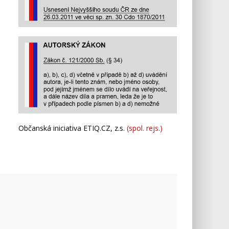
Občanská iniciativa ETIQ.CZ, z.s.
(spol. rejs.)