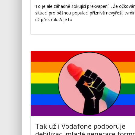
To je ale záhadné šokující překvapení… Že očkován
situaci pro běžnou populaci příznivě nevyřeší, tvrd
už přes rok. A je to
Tak už i Vodafone podporuje
debilizaci mladé generace form