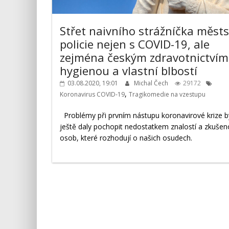
Střet naivního strážníčka měst
policie nejen s COVID-19, ale
zejména českým zdravotnictvím
hygienou a vlastní blbostí
03.08.2020, 19:01
Michal Čech
29172
,
Koronavirus COVID-19
Tragikomedie na vzestupu
Problémy při prvním nástupu koronavirové krize b
ještě daly pochopit nedostatkem znalostí a zkušen
osob, které rozhodují o našich osudech.