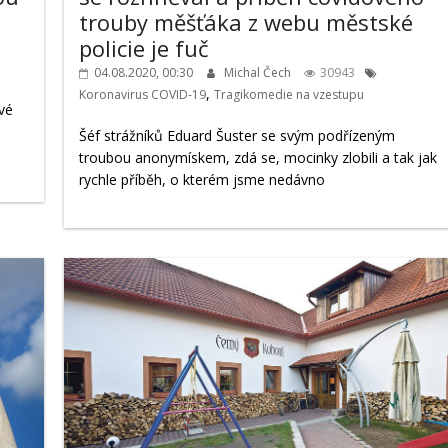
trouby měšťáka z webu městské
policie je fuč
04.08.2020, 00:30
Michal Čech
30943
,
Koronavirus COVID-19
Tragikomedie na vzestupu
vé
Šéf strážníků Eduard Šuster se svým podřízeným
troubou anonymískem, zdá se, mocinky zlobili a tak jak
rychle příběh, o kterém jsme nedávno