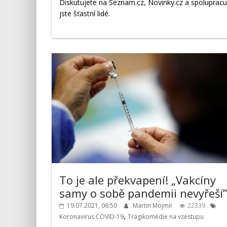
Diskutujete na Seznam.cz, Novinky.cz a spoluprac
jste šťastní lidé.
To je ale překvapení! „Vakcíny
samy o sobě pandemii nevyřeší”
19.07.2021, 06:50
Martin Mojmír
22339
,
Koronavirus COVID-19
Tragikomedie na vzestupu