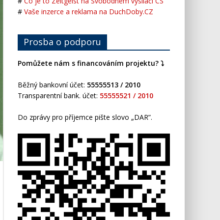
#
Co je to Zeitgeist na Svobodném vysílači CS
#
Vaše inzerce a reklama na DuchDoby.CZ
Prosba o podporu
Pomůžete nám s financováním projektu? ⤵️
Běžný bankovní účet:
55555513 / 2010
Transparentní bank. účet:
55555521 / 2010
Do zprávy pro příjemce pište slovo „DAR”.