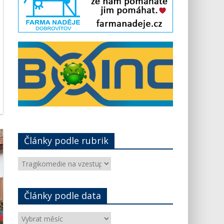
Články podle rubrik
Články
podle
rubrik
Články podle data
Články