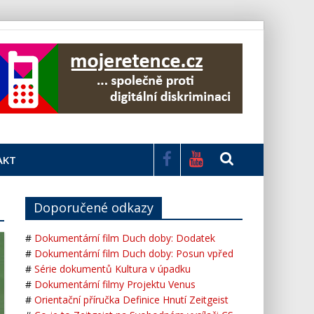
AKT
Doporučené odkazy
#
Dokumentární film Duch doby: Dodatek
#
Dokumentární film Duch doby: Posun vpřed
#
Série dokumentů Kultura v úpadku
#
Dokumentární filmy Projektu Venus
#
Orientační příručka Definice Hnutí Zeitgeist