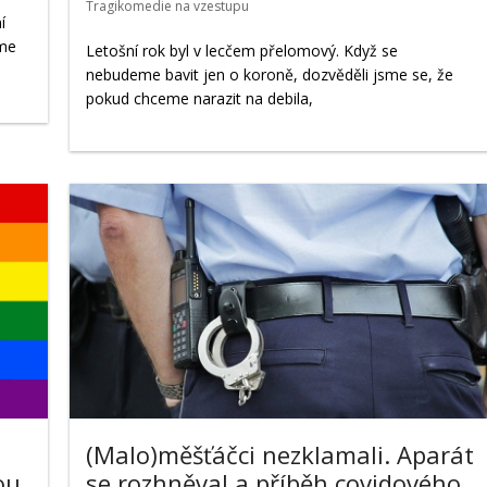
Tragikomedie na vzestupu
í
íme
Letošní rok byl v lecčem přelomový. Když se
nebudeme bavit jen o koroně, dozvěděli jsme se, že
pokud chceme narazit na debila,
(Malo)měšťáčci nezklamali. Aparát
ou
se rozhněval a příběh covidového