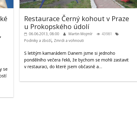
ské
Restaurace Černý kohout v Praze
u Prokopského údolí
,
06.06.2013, 08:00
Martin Mojmír
43981
,
Podniky a zboží
Zmrdi a vohnouti
S letitým kamarádem Danem jsme si jednoho
pondělního večera řekli, že bychom se mohli zastavit
v restauraci, do které jsem občasně a…
y se
ostí