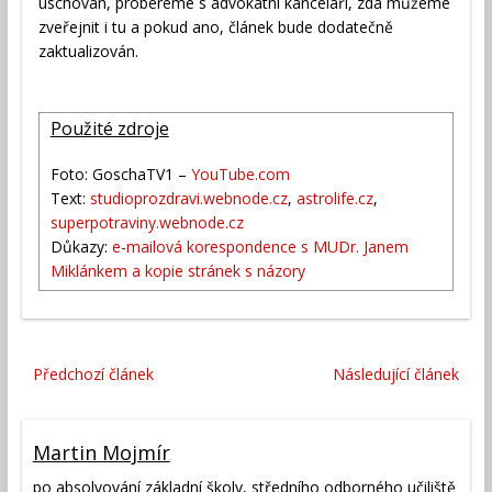
uschován, probereme s advokátní kanceláří, zda můžeme
zveřejnit i tu a pokud ano, článek bude dodatečně
zaktualizován.
Použité zdroje
Foto: GoschaTV1 –
YouTube.com
Text:
studioprozdravi.webnode.cz
,
astrolife.cz
,
superpotraviny.webnode.cz
Důkazy:
e-mailová korespondence s MUDr. Janem
Miklánkem a kopie stránek s názory
Předchozí článek
Následující článek
Martin Mojmír
po absolvování základní školy, středního odborného učiliště