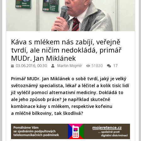
Káva s mlékem nás zabíjí, veřejně
tvrdí, ale ničím nedokládá, primář
MUDr. Jan Miklánek
03.06.2016, 00:30
Martin Mojmír
51830
17
Primář MUDr. Jan Miklánek o sobě tvrdí, jaký je velký
světoznámý specialista, lékař a léčitel a kolik tisíc lidí
již vyléčil pomocí alternativní medicíny. Dokládá to
ale jeho způsob práce? Je například skutečně
kombinace kávy s mlékem, respektive kofeinu
a mléčné bílkoviny, tak škodlivá?