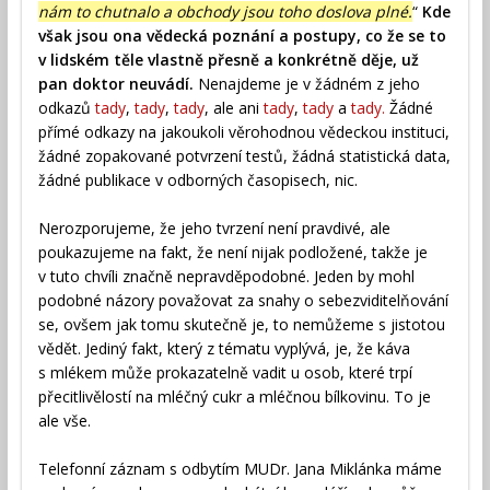
nám to chutnalo a obchody jsou toho doslova plné.
“
Kde
však jsou ona vědecká poznání a postupy, co že se to
v lidském těle vlastně přesně a konkrétně děje, už
pan doktor neuvádí.
Nenajdeme je v žádném z jeho
odkazů
tady
,
tady
,
tady
, ale ani
tady
,
tady
a
tady.
Žádné
přímé odkazy na jakoukoli věrohodnou vědeckou instituci,
žádné zopakované potvrzení testů, žádná statistická data,
žádné publikace v odborných časopisech, nic.
Nerozporujeme, že jeho tvrzení není pravdivé, ale
poukazujeme na fakt, že není nijak podložené, takže je
v tuto chvíli značně nepravděpodobné. Jeden by mohl
podobné názory považovat za snahy o sebezviditelňování
se, ovšem jak tomu skutečně je, to nemůžeme s jistotou
vědět. Jediný fakt, který z tématu vyplývá, je, že káva
s mlékem může prokazatelně vadit u osob, které trpí
přecitlivělostí na mléčný cukr a mléčnou bílkovinu. To je
ale vše.
Telefonní záznam s odbytím MUDr. Jana Miklánka máme