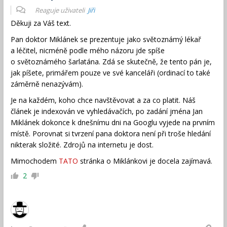
Reaguje uživateli
Jiři
Děkuji za Váš text.
Pan doktor Miklánek se prezentuje jako světoznámý lékař
a léčitel, nicméně podle mého názoru jde spíše
o světoznámého šarlatána. Zdá se skutečně, že tento pán je,
jak píšete, primářem pouze ve své kanceláři (ordinací to také
záměrně nenazývám).
Je na každém, koho chce navštěvovat a za co platit. Náš
článek je indexován ve vyhledávačích, po zadání jména Jan
Miklánek dokonce k dnešnímu dni na Googlu vyjede na prvním
místě. Porovnat si tvrzení pana doktora není při troše hledání
nikterak složité. Zdrojů na internetu je dost.
Mimochodem
TATO
stránka o Miklánkovi je docela zajímavá.
2