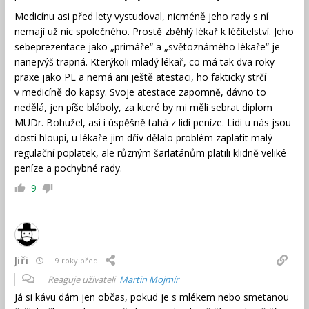
Medicínu asi před lety vystudoval, nicméně jeho rady s ní
nemají už nic společného. Prostě zběhlý lékař k léčitelství. Jeho
sebeprezentace jako „primáře“ a „světoznámého lékaře“ je
nanejvýš trapná. Kterýkoli mladý lékař, co má tak dva roky
praxe jako PL a nemá ani ještě atestaci, ho fakticky strčí
v medicíně do kapsy. Svoje atestace zapomně, dávno to
nedělá, jen píše bláboly, za které by mi měli sebrat diplom
MUDr. Bohužel, asi i úspěšně tahá z lidí peníze. Lidi u nás jsou
dosti hloupí, u lékaře jim dřív dělalo problém zaplatit malý
regulační poplatek, ale různým šarlatánům platili klidně veliké
peníze a pochybné rady.
9
Jiři
9 roky před
Reaguje uživateli
Martin Mojmír
Já si kávu dám jen občas, pokud je s mlékem nebo smetanou