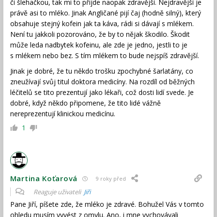
či šlehačkou, tak mi to přijde naopak zdravější. Nejdravější je
právě asi to mléko. Jinak Angličané pijí čaj (hodně silný), který
obsahuje stejný kofein jak ta káva, rádi si dávají s mlékem.
Není tu jakkoli pozorováno, že by to nějak škodilo. Škodit
může leda nadbytek kofeinu, ale zde je jedno, jestli to je
s mlékem nebo bez. S tím mlékem to bude nejspíš zdravější.
Jinak je dobré, že tu někdo trošku zpochybné šarlatány, co
zneužívají svůj titul doktora medicíny. Na rozdíl od běžných
léčitelů se tito prezentují jako lékaři, což dosti lidí svede. Je
dobré, když někdo připomene, že tito lidé vážně
nereprezentují klinickou medicínu.
1
Martina Koťarová
9 roky před
Reaguje uživateli
Jiři
Pane Jiří, píšete zde, že mléko je zdravé. Bohužel Vás v tomto
ohledu musím vyvést z omylu. Ano, i mne vychovávali