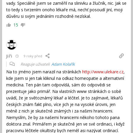
vady. Speciálně jsem se zaměřil na slinivku a žlučník, nic. Jak se
to tedy s tvrzením onoho lékaře má, nechť posoudí jiní, moji
důvěru si svým jednáním rozhodně nezískal.
15
Jiři
9 roky před
Reaguje uživateli
Adam Kolařík
Na to jméno jsem narazil na stránkách
http://www.ulekare.cz
,
kde jsem si jen tak kliknul na odkaz homeopatie a alternativní
medicína. Ten pán tam odpovídá, sám do odpovědi se
prezentuje jako primář. Na vlastních www stránkách o sobě
uvádí, že je světoznámý lékař a léčitel. Je to zajímavé, lékařů
českých znám fakt plno, více jich je na vysoké úrovni, jen
méně z nich je skutečně známých i za našimi hranicemi.
Nemyslím, že by za našemi hranicemi někoho tohoto pana
doktora znal. Primářem je skutečně jen ve své ordinaci, i když
pracovnu léčitele okultisty bych neměl asi nazývat ordinací.