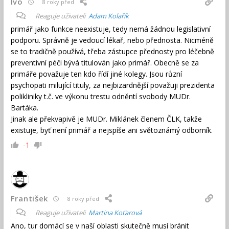
Ivo
8 roky před
Reaguje uživateli
Adam Kolařík
primář jako funkce neexistuje, tedy nemá žádnou legislativní
podporu. Správně je vedoucí lékař, nebo přednosta. Nicméně
se to tradičně používá, třeba zástupce přednosty pro léčebně
preventivní péči bývá titulován jako primář. Obecně se za
primáře považuje ten kdo řídí jiné kolegy. Jsou různí
psychopati milující tituly, za nejbizardnější považuji prezidenta
polikliniky t.č. ve výkonu trestu odněntí svobody MUDr.
Bartáka.
Jinak ale překvapivě je MUDr. Miklánek členem ČLK, takže
existuje, byť není primář a nejspíše ani světoznámý odborník.
-1
František
8 roky před
Reaguje uživateli
Martina Koťarová
Ano, tur domácí se v naší oblasti skutečně musí bránit