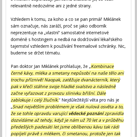
relevantně nedozvíme ani z jedné strany.
Vzhledem k tomu, za koho a co se pan primář Miklánek
sám označuje, nás zaráží, proč se jako odborník
neprezentuje na „vlastní“ samostatné internetové
doméně s hostingem a nedbá na dodržování lékařského
tajemství vzhledem k používání freemailové schránky. Nic,
budeme se držet tématu.
Pan doktor Jan Miklánek prohlašuje, že „
Kombinace
černé kávy, mléka a smetany nepůsobí na naše tělo ani
trochu příznivě! Naopak, zatěžuje dvanácterník, který
pak v křeči stáhne svoje hladké svalstvo a následně
začne vyřazovat z provozu slinivku břišní. Dále
zablokuje i celý žlučník.
“ Nejdůležitější věta pro nás je
„
Snad největším problémem je však nulová osvěta a to,
že se tohle opravdu varující
vědecké poznání
zpravidla
dozvídáme až tehdy, když je nám už 70 let a v průběhu
předešlých padesáti let jsme oblíbenou kávu tak rádi
popíjeli právě s mlékem, či smetanou, protože jen tak