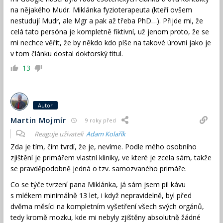
na nějakého Mudr. Miklánka fyzioterapeuta (kteří ovšem
nestudují Mudr, ale Mgr a pak až třeba PhD…). Přijde mi, že
celá tato persóna je kompletně fiktivní, už jenom proto, že se
mi nechce věřit, že by někdo kdo píše na takové úrovni jako je
v tom článku dostal doktorský titul.
13
Autor
Martin Mojmír
9 roky před
Reaguje uživateli
Adam Kolařík
Zda je tím, čím tvrdí, že je, nevíme. Podle mého osobního
zjištění je primářem vlastní kliniky, ve které je zcela sám, takže
se pravděpodobně jedná o tzv. samozvaného primáře.
Co se týče tvrzení pana Miklánka, já sám jsem pil kávu
s mlékem minimálně 13 let, i když nepravidelně, byl před
dvěma měsíci na kompletním vyšetření všech svých orgánů,
tedy kromě mozku, kde mi nebyly zjištěny absolutně žádné