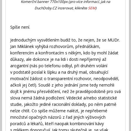
Komerční banner 770x100px (pro více informací, jak na
DuchDoby.CZ inzerovat, klikněte
SEM
)
Spíše není.
Jednoduchým vysvětlením budiž to, že nejen, že se MUDr.
Jan Miklánek vyhýbá rozhovorům, přednáškám,
konferencím a konfrontacím s někým, kdo by mohl žádat
důkazy, ale dokonce je na lidi i dosti nepříjemný až
arogantní (nás po telefonu odbyl, při druhém volání
v podstatě poslal k šípku a na druhý mail, obsahující
motivační žádost o transparentní rozhovor, neodpověděl,
ačkoli jej četl). Soudě z jeho jednání jsme tedy nemohli
dojít k jinému přesvědčení, než že pravděpodobně pro svá
slova nemá žádná podložení. Vědecké a/nebo statistické
studie, jakožto jediné racionální doklady, po něm patrně
nelze chtít. Co spíše můžeme nalézt, je nepřeberné
množství opačných názorů z řad jiných výživových
poradců a lékařů, kteří naopak kombinování kávy
s mlékem doporučují. Jak tomu skutečně je, se však