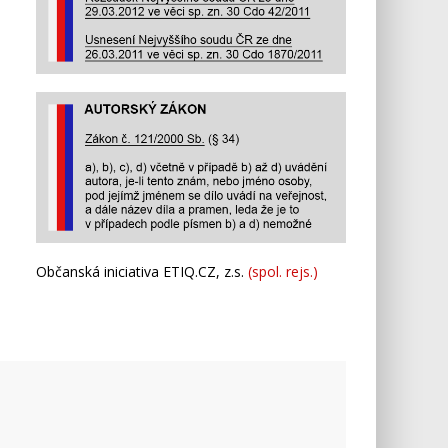
Občanská iniciativa ETIQ.CZ, z.s.
(spol. rejs.)