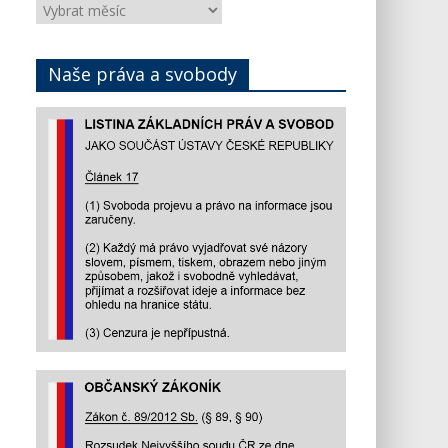
Články
podle
data
Naše práva a svobody