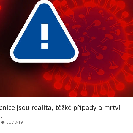
cnice jsou realita, těžké případy a mrtví
…
COVID-19