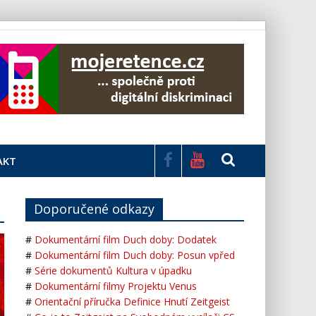
AKT
Doporučené odkazy
#
Dokumentární film Duch doby: Dodatek
#
Dokumentární film Duch doby: Posun vpřed
#
Série dokumentů Kultura v úpadku
#
Dokumentární filmy Projektu Venus
#
Orientační příručka Definice Hnutí Zeitgeist