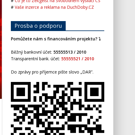
#
Co je to Zeitgeist na Svobodném vysílači CS
#
Vaše inzerce a reklama na DuchDoby.CZ
Prosba o podporu
Pomůžete nám s financováním projektu? ⤵️
Běžný bankovní účet:
55555513 / 2010
Transparentní bank. účet:
55555521 / 2010
Do zprávy pro příjemce pište slovo „DAR”.