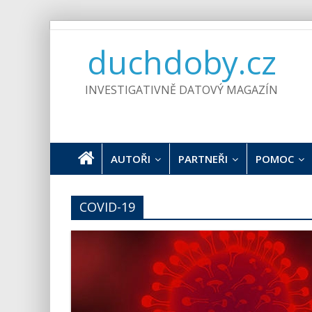
Skip
to
duchdoby.cz
content
INVESTIGATIVNĚ DATOVÝ MAGAZÍN
AUTOŘI
PARTNEŘI
POMOC
COVID-19