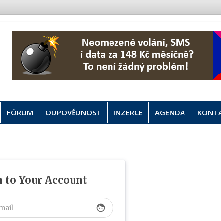
FÓRUM
ODPOVĚDNOST
INZERCE
AGENDA
KONT
n to Your Account
face