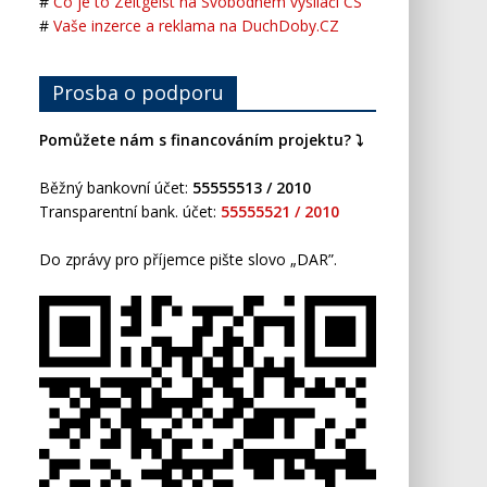
#
Co je to Zeitgeist na Svobodném vysílači CS
#
Vaše inzerce a reklama na DuchDoby.CZ
Prosba o podporu
Pomůžete nám s financováním projektu? ⤵️
Běžný bankovní účet:
55555513 / 2010
Transparentní bank. účet:
55555521 / 2010
Do zprávy pro příjemce pište slovo „DAR”.