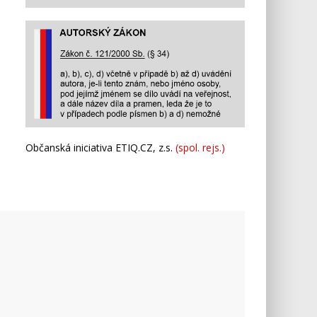
Občanská iniciativa ETIQ.CZ, z.s.
(spol. rejs.)