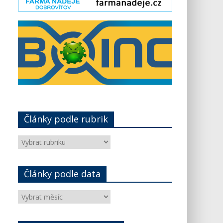
Články podle rubrik
Články
podle
rubrik
Články podle data
Články
podle
data