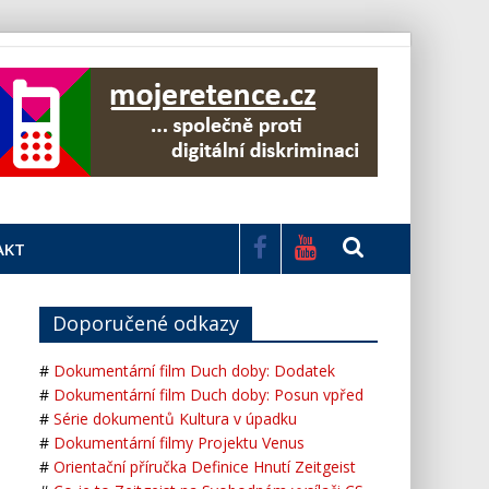
AKT
Doporučené odkazy
#
Dokumentární film Duch doby: Dodatek
#
Dokumentární film Duch doby: Posun vpřed
#
Série dokumentů Kultura v úpadku
#
Dokumentární filmy Projektu Venus
#
Orientační příručka Definice Hnutí Zeitgeist