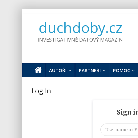
Skip
to
duchdoby.cz
content
INVESTIGATIVNĚ DATOVÝ MAGAZÍN
AUTOŘI
PARTNEŘI
POMOC
Log In
Sign i