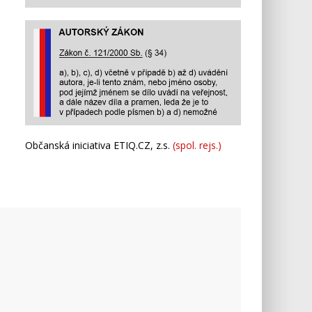
Občanská iniciativa ETIQ.CZ, z.s.
(spol. rejs.)