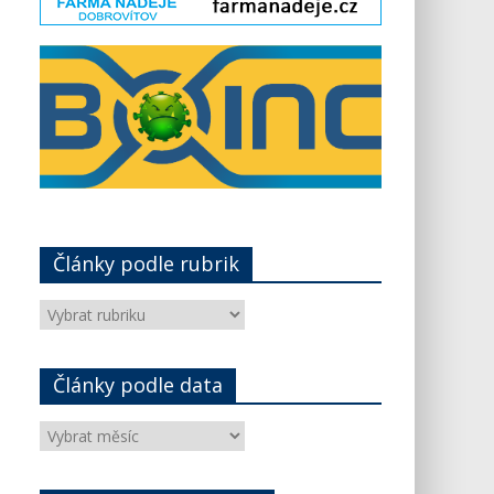
Články podle rubrik
Články
podle
rubrik
Články podle data
Články
podle
data