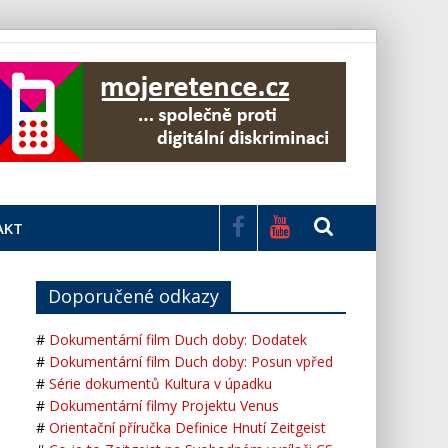
AKT
Doporučené odkazy
#
Dokumentární film Duch doby: Dodatek
#
Dokumentární film Duch doby: Posun vpřed
#
Série dokumentů Kultura v úpadku
#
Dokumentární filmy Projektu Venus
#
Orientační příručka Definice Hnutí Zeitgeist