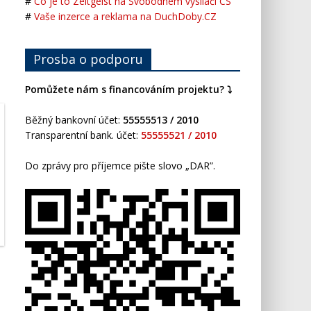
#
Co je to Zeitgeist na Svobodném vysílači CS
#
Vaše inzerce a reklama na DuchDoby.CZ
Prosba o podporu
Pomůžete nám s financováním projektu? ⤵️
Běžný bankovní účet:
55555513 / 2010
Transparentní bank. účet:
55555521 / 2010
Do zprávy pro příjemce pište slovo „DAR”.