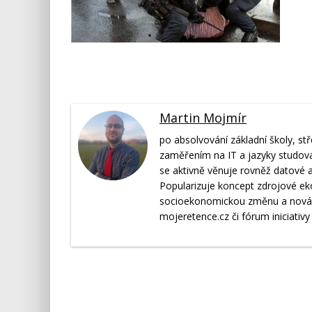
Martin Mojmír
po absolvování základní školy, s
zaměřením na IT a jazyky studova
se aktivně věnuje rovněž datové ana
Popularizuje koncept zdrojové e
socioekonomickou změnu a nová l
mojeretence.cz či fórum iniciativy 