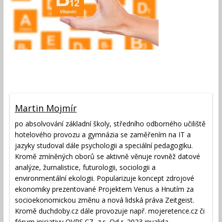
Martin Mojmír
po absolvování základní školy, středního odborného učiliště
hotelového provozu a gymnázia se zaměřením na IT a
jazyky studoval dále psychologii a speciální pedagogiku.
Kromě zmíněných oborů se aktivně věnuje rovněž datové
analýze, žurnalistice, futurologii, sociologii a
environmentální ekologii. Popularizuje koncept zdrojové
ekonomiky prezentované Projektem Venus a Hnutím za
socioekonomickou změnu a nová lidská práva Zeitgeist.
Kromě duchdoby.cz dále provozuje např. mojeretence.cz či
fórum iniciativy OVPS.CZ, z.s. Od r. 2023 invalida.