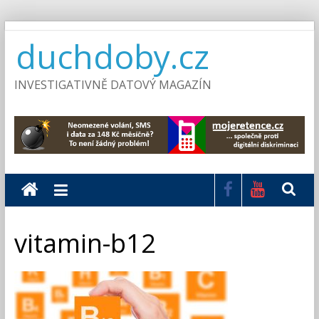
Skip
duchdoby.cz
to
content
INVESTIGATIVNĚ DATOVÝ MAGAZÍN
vitamin-b12